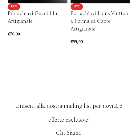
HOT
HOT
Portachiavi Gucci blu
Portachiavi Louis Vuitton
P
Artigianale
a Forma di Cuore
Re
Artigianale
€
70,00
€
5
€
55,00
AGGIUNGI AL CARRELLO
AGGIUNGI AL CARRELLO
Unisciti alla nostra mailing list per novità e
offerte esclusive!
Chi Siamo