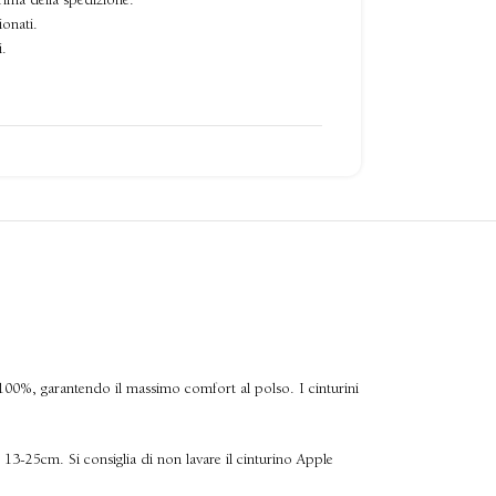
rima della spedizione.
ionati.
i.
l 100%, garantendo il massimo comfort al polso. I cinturini
a 13-25cm. Si consiglia di non lavare il cinturino Apple