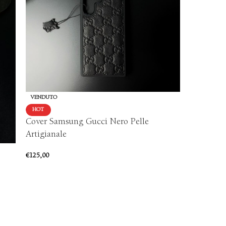
VENDUTO
HOT
Portachia
HOT
Cover Samsung Gucci Nero Pelle
Artigiana
Artigianale
€
55,00
€
125,00