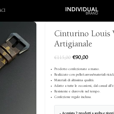
CI
Cinturino Louis
Artigianale
€
90,00
€
115,00
Prodotto confezionato a mano.
Realizzato con pelle/canvas/materiali ricicl
Materiali di altissima qualità.
Adatto a tutte le occasioni, dal casual all’e
Resistente e durevole nel tempo.
Confezione regalo inclusa.
- Acquista 2 prodotti a scelta e ricev