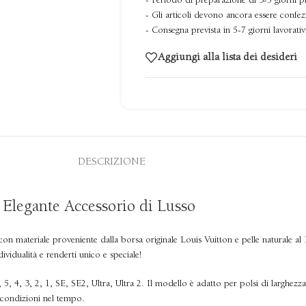
- Periodo di preparazione di 3-5 giorni p
- Gli articoli devono ancora essere confez
- Consegna prevista in 5-7 giorni lavorativ
Aggiungi alla lista dei desideri
DESCRIZIONE
 Elegante Accessorio di Lusso
o con materiale proveniente dalla borsa originale Louis Vuitton e pelle naturale a
ividualità e renderti unico e speciale!
 5, 4, 3, 2, 1, SE, SE2, Ultra, Ultra 2. Il modello è adatto per polsi di larghezz
 condizioni nel tempo.