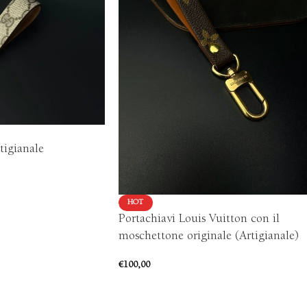
tigianale
HOT
Portachiavi Louis Vuitton con il
moschettone originale (Artigianale)
€
100,00