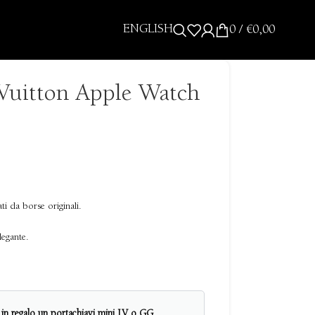
ENGLISH
0
/
€
0,00
 Vuitton Apple Watch
ati da borse originali.
legante.
i in regalo un portachiavi mini LV o GG.