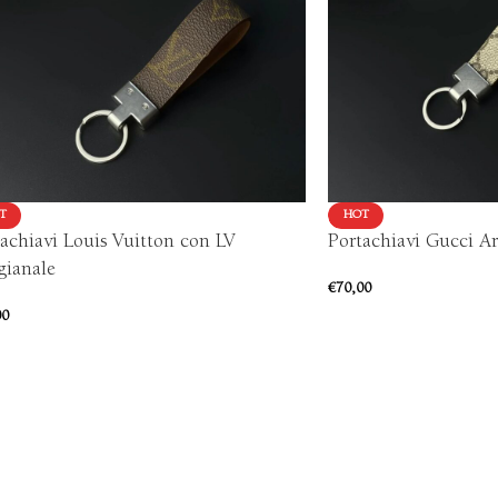
T
HOT
achiavi Louis Vuitton con LV
Portachiavi Gucci Ar
gianale
€
70,00
00