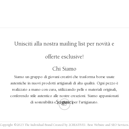
Unisciti alla nostra mailing list per novità e
offerte esclusive!
Chi Siamo
Siamo un gruppo di giovani creativi che trasforma borse usate
autentiche in nuovi prodotti artigianali di alta qualità. Ogni pezzo è
realizzato a mano con cura, utilizzando pelle e materiali originali,
conferendo stile autentico alle nostre creazioni. Siamo appassionati
Seguici
di sostenibilità e passione per l'artigianato.
Copyright ©2023 The Individual Brand Created by 2CREATIVE1. Best Website and SEO Services.