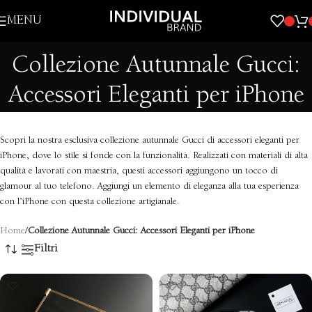
Skip to navigation
MENU
Skip to main content
Collezione Autunnale Gucci:
Accessori Eleganti per iPhone
Scopri la nostra esclusiva collezione autunnale Gucci di accessori eleganti per
iPhone, dove lo stile si fonde con la funzionalità. Realizzati con materiali di alta
qualità e lavorati con maestria, questi accessori aggiungono un tocco di
glamour al tuo telefono. Aggiungi un elemento di eleganza alla tua esperienza
con l’iPhone con questa collezione artigianale.
Home
/
Collezione Autunnale Gucci: Accessori Eleganti per iPhone
Filtri