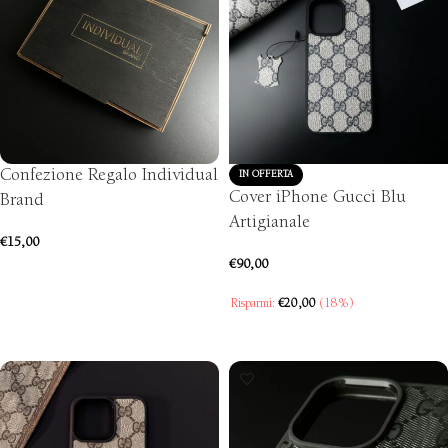
Confezione Regalo Individual
IN OFFERTA
Cover iPhone Gucci Blu
Brand
Artigianale
€
15,00
€
90,00
AGGIUNGI AL CARRELLO
Risparmi:
€
20,00
(18%)
SCEGLI