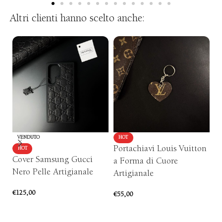
Altri clienti hanno scelto anche:
VENDUTO
HOT
Portachiavi Louis Vuitton
C
HOT
Cover Samsung Gucci
a Forma di Cuore
A
Nero Pelle Artigianale
Artigianale
€
1
€
125,00
€
55,00
SCEGLI
AGGIUNGI AL CARRELLO