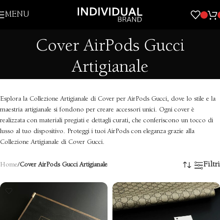
Skip to navigation
MENU
Skip to main content
Cover AirPods Gucci
Artigianale
Esplora la Collezione Artigianale di Cover per AirPods Gucci, dove lo stile e la
maestria artigianale si fondono per creare accessori unici. Ogni cover è
realizzata con materiali pregiati e dettagli curati, che conferiscono un tocco di
lusso al tuo dispositivo. Proteggi i tuoi AirPods con eleganza grazie alla
Collezione Artigianale di Cover Gucci.
Filtri
Home
/
Cover AirPods Gucci Artigianale