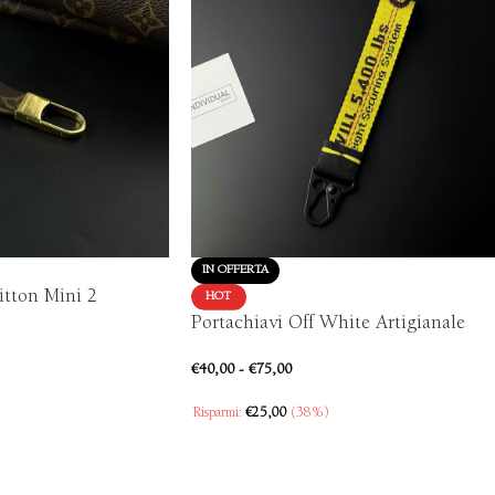
IN OFFERTA
itton Mini 2
HOT
Portachiavi Off White Artigianale
€
40,00
-
€
75,00
Risparmi:
€
25,00
(38%)