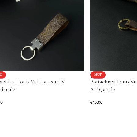
T
HOT
achiavi Louis Vuitton con LV
Portachiavi Louis Vu
gianale
Artigianale
00
€
45,00