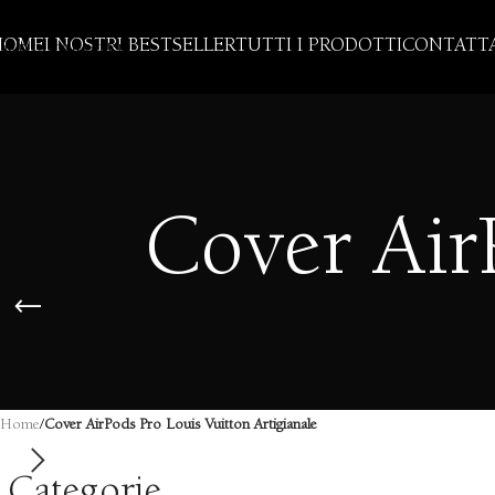
Skip to navigation
HOME
I NOSTRI BESTSELLER
TUTTI I PRODOTTI
CONTATTA
Skip to main content
Cover Air
Home
/
Cover AirPods Pro Louis Vuitton Artigianale
Categorie