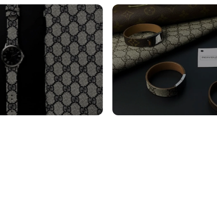
turini Orologi
Bracciali
tro
Vedi altro