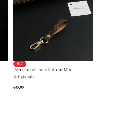
HOT
VENDUTO
Portachiavi Louis Vuitton Mini
HOT
Cover Sa
Artigianale
€
90,00
€
45,00