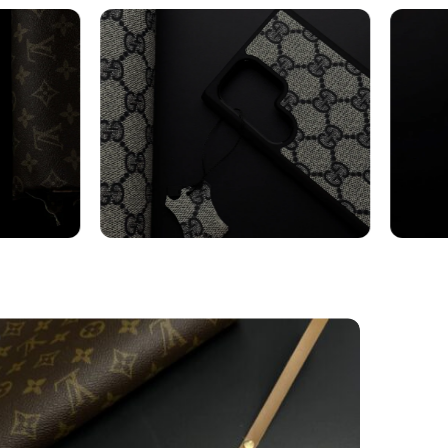
axy
Cover Samsung
Cin
Vedi altro
Vedi al