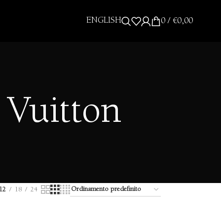
ENGLISH
0
/
€
0,00
 Vuitton
12
18
24