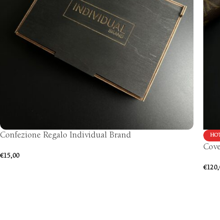
Confezione Regalo Individual Brand
HO
Cove
€
15,00
€
120,