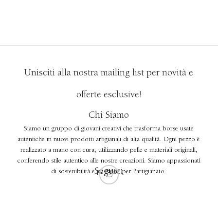
SCEGLI
Unisciti alla nostra mailing list per novità e
offerte esclusive!
Chi Siamo
Siamo un gruppo di giovani creativi che trasforma borse usate
autentiche in nuovi prodotti artigianali di alta qualità. Ogni pezzo è
realizzato a mano con cura, utilizzando pelle e materiali originali,
conferendo stile autentico alle nostre creazioni. Siamo appassionati
Seguici
di sostenibilità e passione per l'artigianato.
Copyright ©2023 The Individual Brand Created by 2CREATIVE1. Best Website and SEO Services.