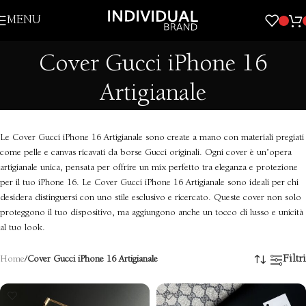
Skip to navigation
MENU
Skip to main content
Cover Gucci iPhone 16
Artigianale
Le Cover Gucci iPhone 16 Artigianale sono create a mano con materiali pregiati
come pelle e canvas ricavati da borse Gucci originali. Ogni cover è un’opera
artigianale unica, pensata per offrire un mix perfetto tra eleganza e protezione
per il tuo iPhone 16. Le Cover Gucci iPhone 16 Artigianale sono ideali per chi
desidera distinguersi con uno stile esclusivo e ricercato. Queste cover non solo
proteggono il tuo dispositivo, ma aggiungono anche un tocco di lusso e unicità
al tuo look.
Filtri
Home
/
Cover Gucci iPhone 16 Artigianale