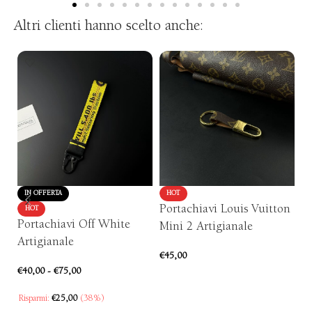
Altri clienti hanno scelto anche:
IN OFFERTA
HOT
Portachiavi Louis Vuitton
P
HOT
Portachiavi Off White
Mini 2 Artigianale
N
Artigianale
€
45,00
€
5
€
40,00
-
€
75,00
AGGIUNGI AL CARRELLO
Risparmi:
€
25,00
(38%)