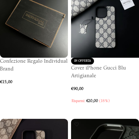
Confezione Regalo Individual
IN OFFERTA
Cover iPhone Gucci Blu
Brand
Artigianale
€
15,00
€
90,00
AGGIUNGI AL CARRELLO
Risparmi:
€
20,00
(18%)
SCEGLI