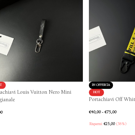
T
IN OFFERTA
achiavi Louis Vuitton Nero Mini
HOT
Portachiavi Off Whit
gianale
€
40,00
-
€
75,00
00
Risparmi:
€
25,00
(38%)