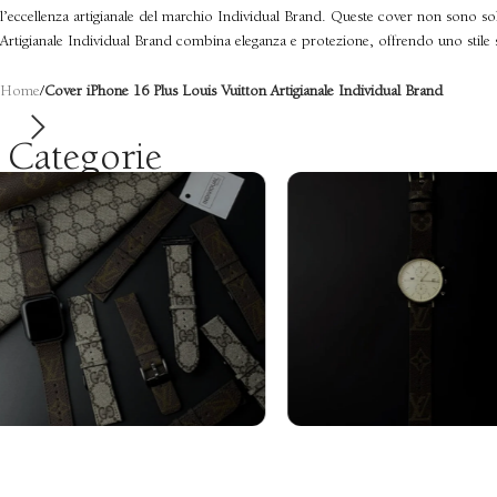
l’eccellenza artigianale del marchio Individual Brand. Queste cover non sono sol
Artigianale Individual Brand combina eleganza e protezione, offrendo uno stile so
Home
/
Cover iPhone 16 Plus Louis Vuitton Artigianale Individual Brand
Categorie
Cinturini Apple
Cinturini Gal