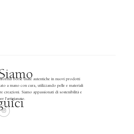
 Siamo
asforma borse usate autentiche in nuovi prodotti
zzato a mano con cura, utilizzando pelle e materiali
tre creazioni. Siamo appassionati di sostenibilità e
r l'artigianato.
guici