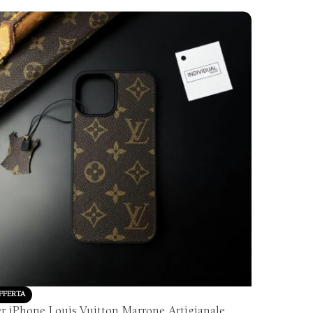
Vedi altro
Vedi al
FFERTA
r iPhone Louis Vuitton Marrone Artigianale