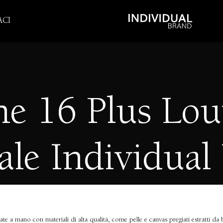
CI
e 16 Plus Lou
ale Individual
e a mano con materiali di alta qualità, come pelle e canvas pregiati estratti da b