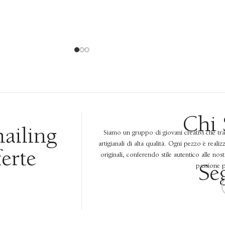
Chi
mailing
Siamo un gruppo di giovani creativi che tr
artigianali di alta qualità. Ogni pezzo è reali
ferte
originali, conferendo stile autentico alle nos
passione pe
Se