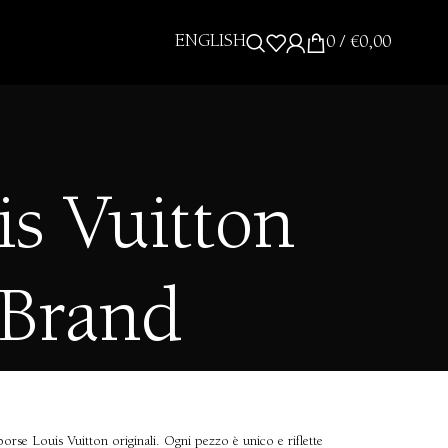
ENGLISH
0
/
€
0,00
is Vuitton
 Brand
orse Louis Vuitton originali. Ogni pezzo è unico e riflette