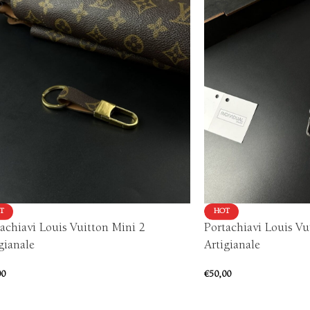
T
HOT
achiavi Louis Vuitton Mini 2
Portachiavi Louis V
gianale
Artigianale
00
€
50,00