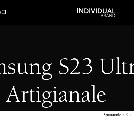
CI
sung S23 Ult
Artigianale
Spettacolo
9