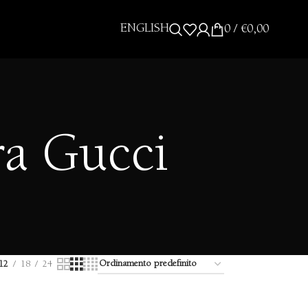
ENGLISH
0
/
€
0,00
ra Gucci
12
18
24