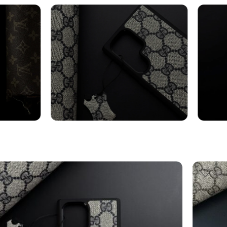
axy
Cover Samsung
Cin
Vedi altro
Vedi al