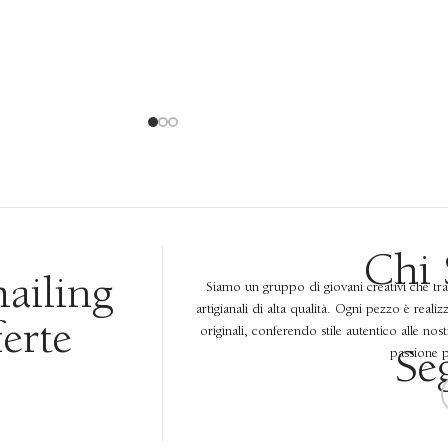
Chi
mailing
Siamo un gruppo di giovani creativi che tr
artigianali di alta qualità. Ogni pezzo è reali
ferte
originali, conferendo stile autentico alle nos
passione pe
Se