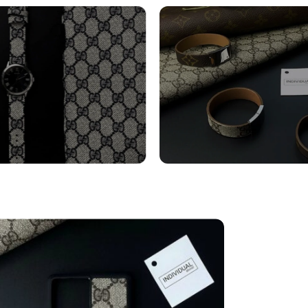
turini Orologi
Bracciali
tro
Vedi altro