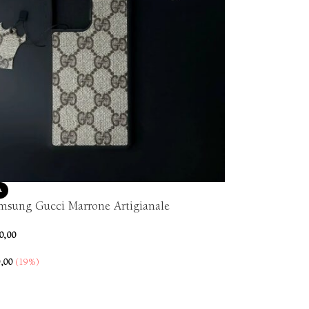
A
msung Gucci Marrone Artigianale
0,00
,00
(19%)