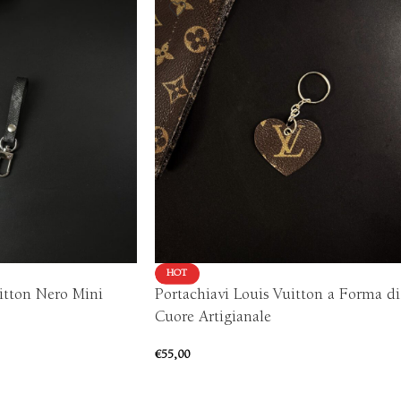
HOT
uitton Nero Mini
Portachiavi Louis Vuitton a Forma di
Cuore Artigianale
€
55,00