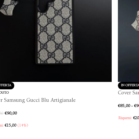
FFERTA
IN OFFERT
Cover Sa
DUTO
r Samsung Gucci Blu Artigianale
€
85,00
-
€
9
€
90,00
00
Risparmi:
€
20
mi:
€
15,00
(14%)