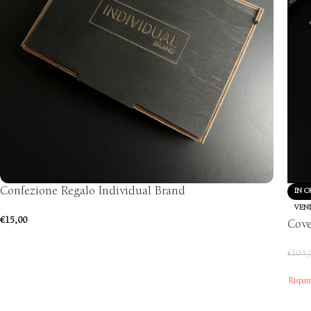
Confezione Regalo Individual Brand
IN O
VEN
€
15,00
Cove
€
105,
Rispar