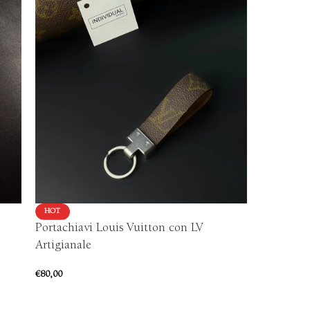
HOT
HOT
Portachiavi Louis Vuitton con LV
Portachia
Artigianale
€
60,00
€
80,00