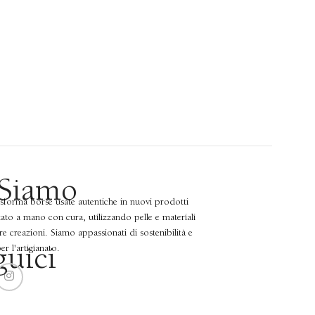
 Siamo
asforma borse usate autentiche in nuovi prodotti
zzato a mano con cura, utilizzando pelle e materiali
tre creazioni. Siamo appassionati di sostenibilità e
r l'artigianato.
guici