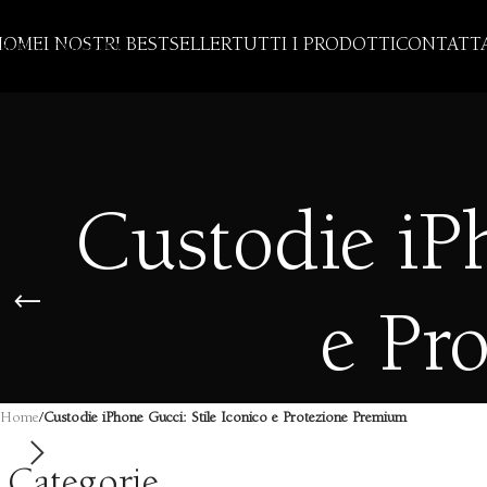
Skip to navigation
HOME
I NOSTRI BESTSELLER
TUTTI I PRODOTTI
CONTATTA
Skip to main content
Custodie iPh
e Pr
Home
/
Custodie iPhone Gucci: Stile Iconico e Protezione Premium
Categorie