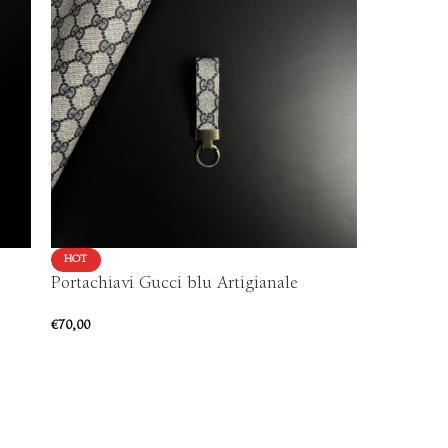
HOT
HOT
Portachiavi Gucci blu Artigianale
Portachia
€
70,00
€
70,00