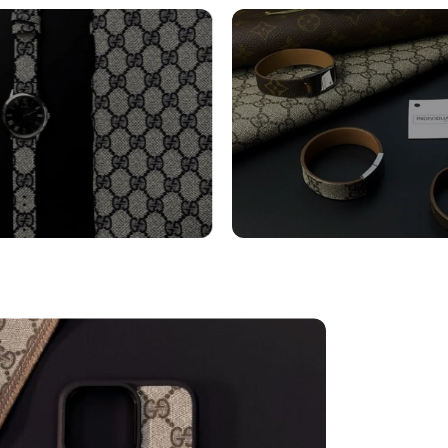
turini Orologi
Bracciali
tro
Vedi altro