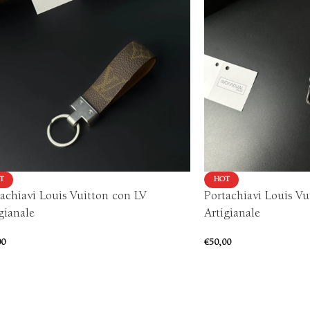
T
HOT
achiavi Louis Vuitton con LV
Portachiavi Louis V
gianale
Artigianale
00
€
50,00