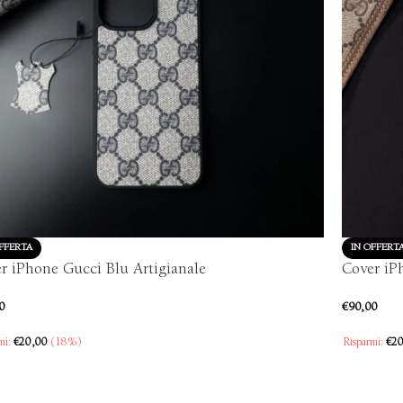
FFERTA
IN OFFERT
r iPhone Gucci Blu Artigianale
Cover iP
0
€
90,00
mi:
€
20,00
(18%)
Risparmi:
€
20