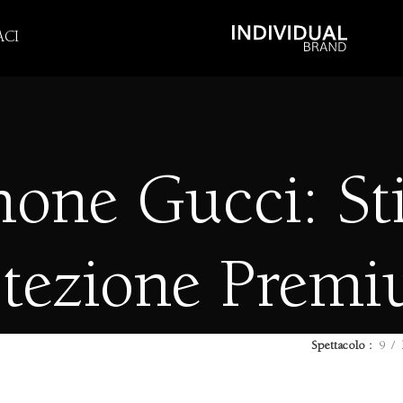
CI
one Gucci: Sti
otezione Prem
Spettacolo
9