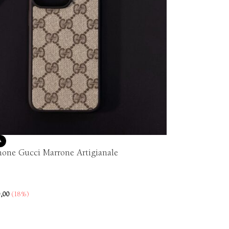
A
hone Gucci Marrone Artigianale
,00
(18%)