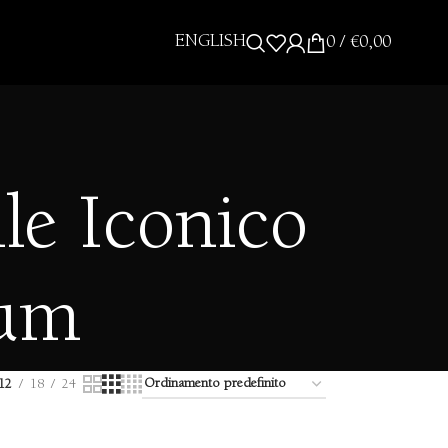
ENGLISH
0
/
€
0,00
le Iconico
ium
12
18
24