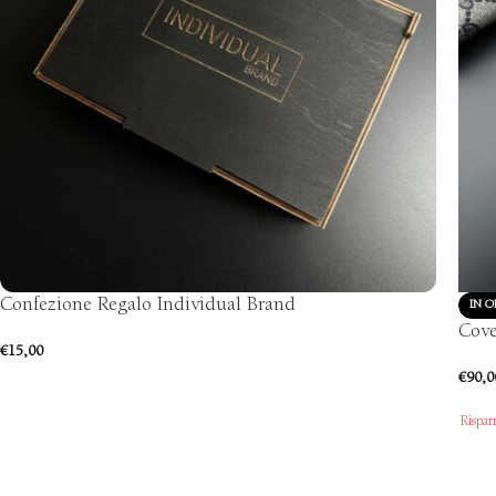
Confezione Regalo Individual Brand
IN O
Cove
€
15,00
€
90,0
Rispar