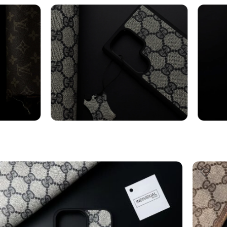
axy
Cover Samsung
Cin
Vedi altro
Vedi al