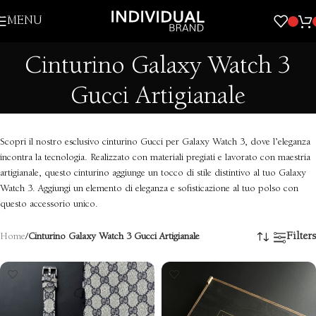
Skip to navigation
MENU
Skip to main content
Cinturino Galaxy Watch 3
Gucci Artigianale
Scopri il nostro esclusivo cinturino Gucci per Galaxy Watch 3, dove l’eleganza
incontra la tecnologia. Realizzato con materiali pregiati e lavorato con maestria
artigianale, questo cinturino aggiunge un tocco di stile distintivo al tuo Galaxy
Watch 3. Aggiungi un elemento di eleganza e sofisticazione al tuo polso con
questo accessorio unico.
Filters
Home
/
Cinturino Galaxy Watch 3 Gucci Artigianale