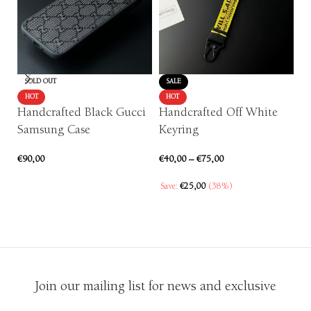
SOLD OUT
SALE
L
HOT
HOT
Handcrafted Black Gucci
Handcrafted Off White
H
Samsung Case
Keyring
€
5
€
90,00
€
40,00
–
€
75,00
SELECT OPTIONS
Save:
€
25,00
(38%)
SELECT OPTIONS
Join our mailing list for news and exclusive