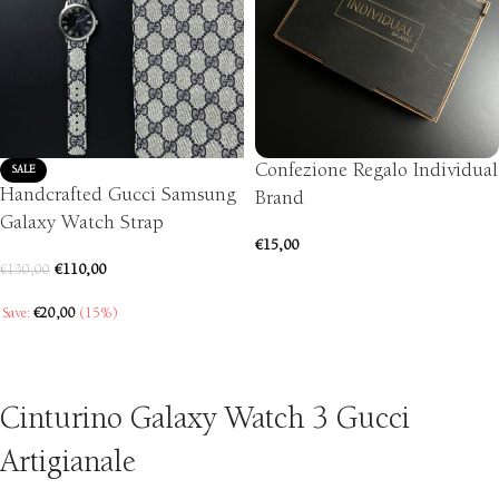
Confezione Regalo Individual
SALE
Handcrafted Gucci Samsung
Brand
Galaxy Watch Strap
€
15,00
€
110,00
€
130,00
ADD TO CART
Save:
€
20,00
(15%)
SELECT OPTIONS
Cinturino Galaxy Watch 3 Gucci
Artigianale