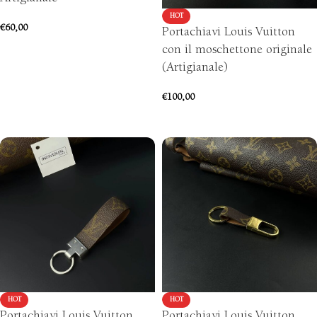
HOT
€
60,00
Portachiavi Louis Vuitton
con il moschettone originale
AGGIUNGI AL CARRELLO
(Artigianale)
€
100,00
AGGIUNGI AL CARRELLO
HOT
HOT
Portachiavi Louis Vuitton
Portachiavi Louis Vuitton