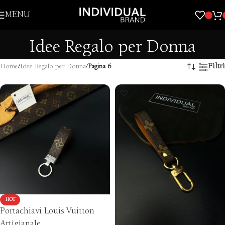
Skip to navigation
MENU
Skip to main content
Idee Regalo per Donna
Filtri
Home
/
Idee Regalo per Donna
/
Pagina 6
HOT
Portachiavi Louis Vuitton
Artigianale