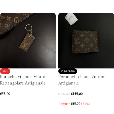
AGGIUNGI AL CARRELLO
AGGIUNGI AL CARRELLO
HOT
IN OFFERTA
Portachiavi Louis Vuitton
Portafoglio Louis Vuitton
Rettangolare Artigianale
Artigianale
€
55,00
€
155,00
€
200,00
AGGIUNGI AL CARRELLO
Risparmi:
€
45,00
(23%)
AGGIUNGI AL CARRELLO