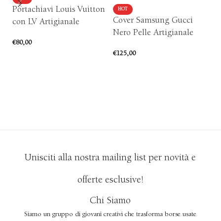
Portachiavi Louis Vuitton
C
HOT
Cover Samsung Gucci
con LV Artigianale
A
Nero Pelle Artigianale
€
80,00
€
1
€
125,00
AGGIUNGI AL CARRELLO
SCEGLI
Unisciti alla nostra mailing list per novità e
offerte esclusive!
Chi Siamo
Siamo un gruppo di giovani creativi che trasforma borse usate