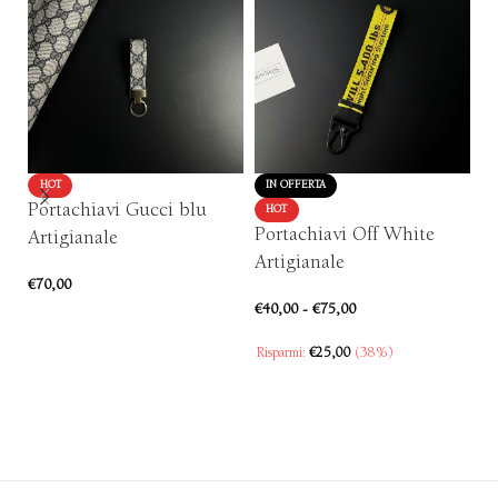
HOT
IN OFFERTA
Portachiavi Gucci blu
P
HOT
Portachiavi Off White
Artigianale
Mi
Artigianale
€
70,00
€
4
€
40,00
-
€
75,00
AGGIUNGI AL CARRELLO
Risparmi:
€
25,00
(38%)
SCEGLI