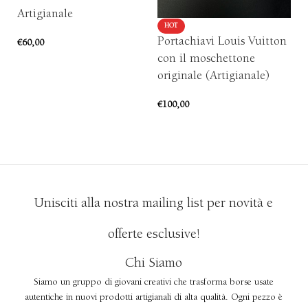
Artigianale
Ar
HOT
Portachiavi Louis Vuitton
€
60,00
€
5
con il moschettone
AGGIUNGI AL CARRELLO
originale (Artigianale)
€
100,00
AGGIUNGI AL CARRELLO
Unisciti alla nostra mailing list per novità e
offerte esclusive!
Chi Siamo
Siamo un gruppo di giovani creativi che trasforma borse usate
autentiche in nuovi prodotti artigianali di alta qualità. Ogni pezzo è