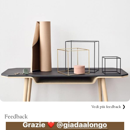
Vedi più feedback ❯
Leo uteu ullamcorper
Kitchen
Feedback