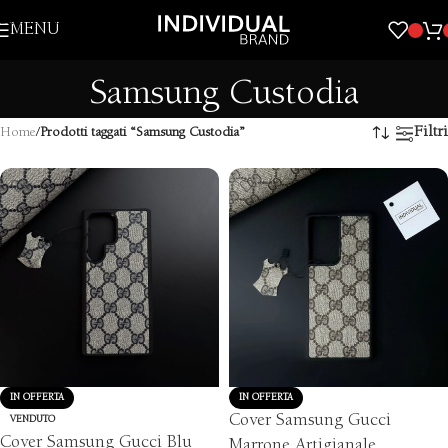
Skip to navigation
MENU
Skip to main content
Samsung Custodia
Filtri
Home
/
Prodotti taggati “Samsung Custodia”
IN OFFERTA
IN OFFERTA
Cover Samsung Gucci
VENDUTO
Cover Samsung Gucci Blu
Marrone Artigianale