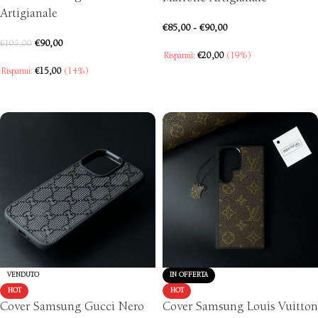
Artigianale
€
85,00
-
€
90,00
€
90,00
€
105,00
Risparmi:
€
20,00
(19%)
Risparmi:
€
15,00
(14%)
SCEGLI
SCEGLI
VENDUTO
IN OFFERTA
HOT
HOT
Cover Samsung Gucci Nero
Cover Samsung Louis Vuitton