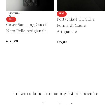
VENDUTO
HOT
Portachiavi GUCCI a
C
HOT
Cover Samsung Gucci
Forma di Cuore
A
Nero Pelle Artigianale
Artigianale
€
1
€
125,00
€
55,00
SCEGLI
AGGIUNGI AL CARRELLO
Unisciti alla nostra mailing list per novità e
offerte esclusive!