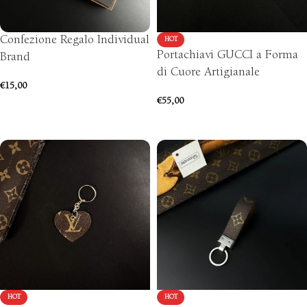
Confezione Regalo Individual
HOT
Portachiavi GUCCI a Forma
Brand
di Cuore Artigianale
€
15,00
€
55,00
AGGIUNGI AL CARRELLO
AGGIUNGI AL CARRELLO
HOT
HOT