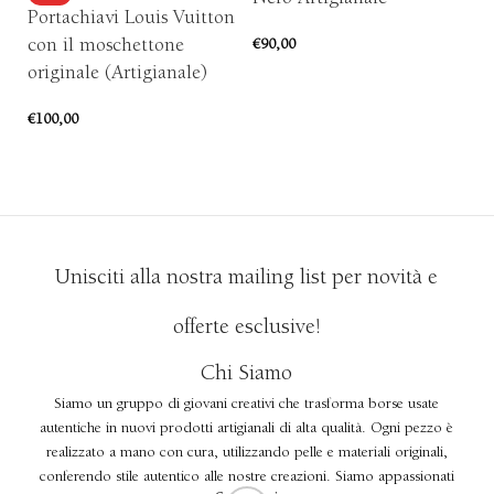
Portachiavi Louis Vuitton
Ar
con il moschettone
€
90,00
originale (Artigianale)
€
8
SCEGLI
Ri
€
100,00
AGGIUNGI AL CARRELLO
Unisciti alla nostra mailing list per novità e
offerte esclusive!
Chi Siamo
Siamo un gruppo di giovani creativi che trasforma borse usate
autentiche in nuovi prodotti artigianali di alta qualità. Ogni pezzo è
realizzato a mano con cura, utilizzando pelle e materiali originali,
conferendo stile autentico alle nostre creazioni. Siamo appassionati