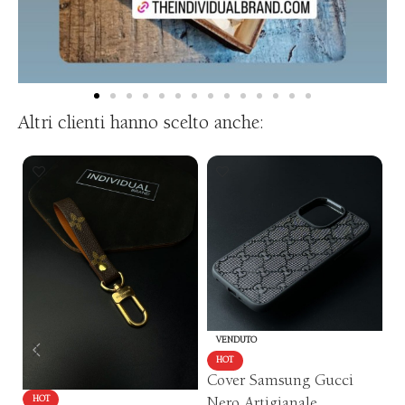
Altri clienti hanno scelto anche:
VENDUTO
HOT
Cover Samsung Gucci
C
HOT
Nero Artigianale
V