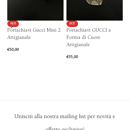
HOT
HOT
Portachiavi Gucci Mini 2
Portachiavi GUCCI a
P
Artigianale
Forma di Cuore
Ar
Artigianale
€
50,00
€
6
€
55,00
AGGIUNGI AL CARRELLO
AGGIUNGI AL CARRELLO
Unisciti alla nostra mailing list per novità e
offerte esclusive!