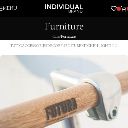
Skip to navigation
MENU
Skip to main content
Furniture
Casa
/
Furniture
TUTTO
ACCESSORIES
DECOR
FURNITURE
KITCHEN
LIGHTING