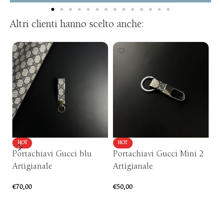
Altri clienti hanno scelto anche:
HOT
HOT
Portachiavi Gucci blu
Portachiavi Gucci Mini 2
P
Artigianale
Artigianale
Mi
€
70,00
€
50,00
€
4
AGGIUNGI AL CARRELLO
AGGIUNGI AL CARRELLO