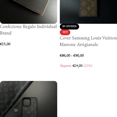
Confezione Regalo Individual
IN OFFERTA
Brand
HOT
Cover Samsung Louis Vuitton
€
15,00
Marrone Artigianale
AGGIUNGI AL CARRELLO
€
86,00
-
€
90,00
Risparmi:
€
24,00
(22%)
SCEGLI