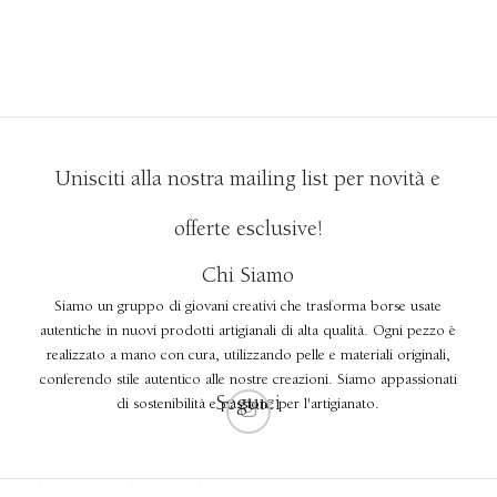
Unisciti alla nostra mailing list per novità e
offerte esclusive!
Chi Siamo
Siamo un gruppo di giovani creativi che trasforma borse usate
autentiche in nuovi prodotti artigianali di alta qualità. Ogni pezzo è
realizzato a mano con cura, utilizzando pelle e materiali originali,
conferendo stile autentico alle nostre creazioni. Siamo appassionati
Seguici
di sostenibilità e passione per l'artigianato.
Copyright ©2023 The Individual Brand Created by 2CREATIVE1. Best Website and SEO Services.