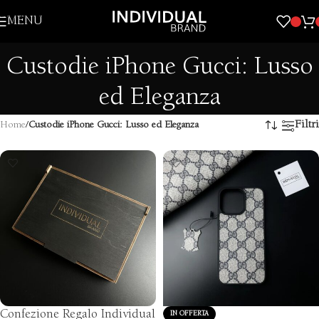
Skip to navigation
MENU
Skip to main content
Custodie iPhone Gucci: Lusso
ed Eleganza
Filtri
Home
/
Custodie iPhone Gucci: Lusso ed Eleganza
Confezione Regalo Individual
IN OFFERTA