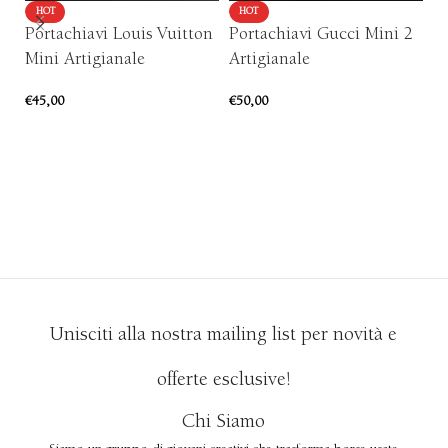
HOT
HOT
Portachiavi Louis Vuitton
Portachiavi Gucci Mini 2
P
Mini Artigianale
Artigianale
N
€
45,00
€
50,00
€
5
AGGIUNGI AL CARRELLO
AGGIUNGI AL CARRELLO
Unisciti alla nostra mailing list per novità e
offerte esclusive!
Chi Siamo